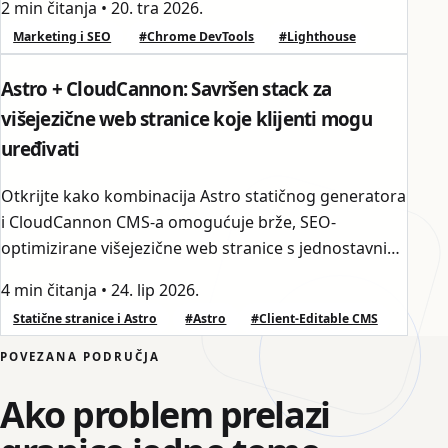
2 min čitanja
•
20. tra 2026.
Marketing i SEO
#Chrome DevTools
#Lighthouse
Astro + CloudCannon: Savršen stack za
višejezične web stranice koje klijenti mogu
uređivati
Otkrijte kako kombinacija Astro statičnog generatora
i CloudCannon CMS-a omogućuje brže, SEO-
optimizirane višejezične web stranice s jednostavnim
uređivanjem sadržaja za netehničke klijente.
4 min čitanja
•
24. lip 2026.
Statične stranice i Astro
#Astro
#Client-Editable CMS
POVEZANA PODRUČJA
Ako problem prelazi