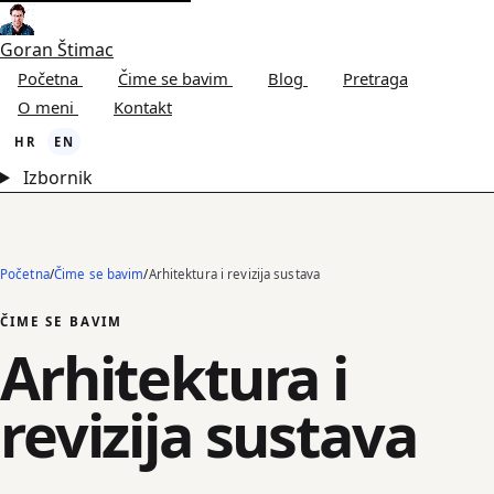
Goran Štimac
Početna
Čime se bavim
Blog
Pretraga
O meni
Kontakt
HR
EN
Izbornik
Početna
/
Čime se bavim
/
Arhitektura i revizija sustava
ČIME SE BAVIM
Arhitektura i
revizija sustava