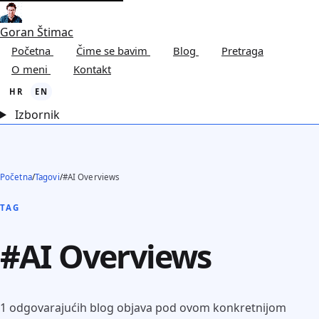
Goran Štimac
Početna
Čime se bavim
Blog
Pretraga
O meni
Kontakt
HR
EN
Izbornik
Početna
/
Tagovi
/
#AI Overviews
TAG
#AI Overviews
1 odgovarajućih blog objava pod ovom konkretnijom