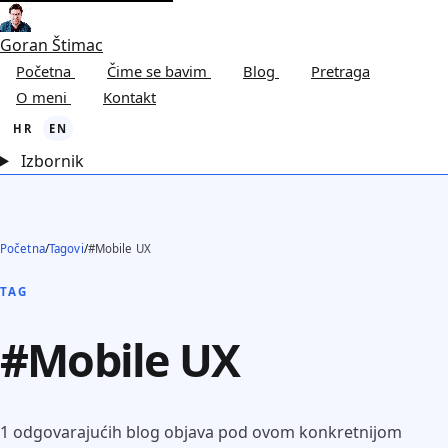
Goran Štimac
Početna
Čime se bavim
Blog
Pretraga
O meni
Kontakt
HR
EN
Izbornik
Početna
/
Tagovi
/
#Mobile UX
TAG
#Mobile UX
1 odgovarajućih blog objava pod ovom konkretnijom