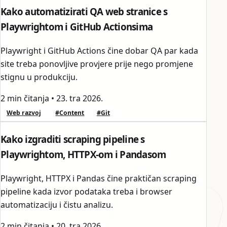
Kako automatizirati QA web stranice s
Playwrightom i GitHub Actionsima
Playwright i GitHub Actions čine dobar QA par kada
site treba ponovljive provjere prije nego promjene
stignu u produkciju.
2 min čitanja
•
23. tra 2026.
Web razvoj
#Content
#Git
Kako izgraditi scraping pipeline s
Playwrightom, HTTPX-om i Pandasom
Playwright, HTTPX i Pandas čine praktičan scraping
pipeline kada izvor podataka treba i browser
automatizaciju i čistu analizu.
2 min čitanja
•
20. tra 2026.