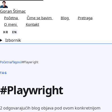
Goran Štimac
Početna
Čime se bavim
Blog
Pretraga
O meni
Kontakt
HR
EN
Izbornik
Početna
/
Tagovi
/
#Playwright
TAG
#Playwright
2 odgovarajućih blog objava pod ovom konkretnijom