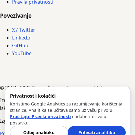
Pravila privatnosti
Povezivanje
X / Twitter
LinkedIn
GitHub
YouTube
© 2018 - 2026 Goran Štimac. Sva prava pridržana.
Privatnost i kolačići
Izradili su ga AI agenti, vođeni Goranovim uputama,
Koristimo Google Analytics za razumijevanje korištenja
iskustvom i bilješkama.
stranice. Analitika se učitava samo uz vašu privolu.
Pročitajte Pravila privatnosti
i odaberite svoju
Izgradnja #352 · Verzija 1.0.204
postavku.
Odbij analitiku
Prihvati analitiku
Povratak na vrh