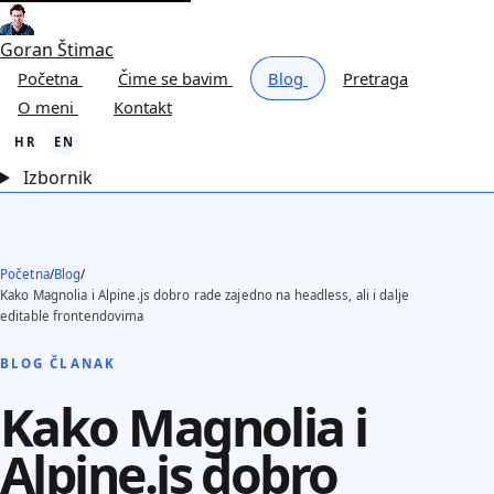
Goran Štimac
Početna
Čime se bavim
Blog
Pretraga
O meni
Kontakt
HR
EN
Izbornik
Početna
/
Blog
/
Kako Magnolia i Alpine.js dobro rade zajedno na headless, ali i dalje
editable frontendovima
BLOG ČLANAK
Kako Magnolia i
Alpine.js dobro