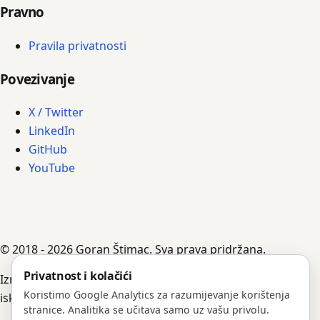
Pravno
Pravila privatnosti
Povezivanje
X / Twitter
LinkedIn
GitHub
YouTube
© 2018 - 2026 Goran Štimac. Sva prava pridržana.
Privatnost i kolačići
Izradili su ga AI agenti, vođeni Goranovim uputama,
Koristimo Google Analytics za razumijevanje korištenja
iskustvom i bilješkama.
stranice. Analitika se učitava samo uz vašu privolu.