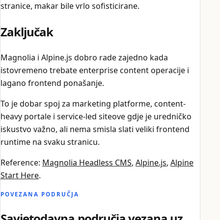
stranice, makar bile vrlo sofisticirane.
Zaključak
Magnolia i Alpine.js dobro rade zajedno kada
istovremeno trebate enterprise content operacije i
lagano frontend ponašanje.
To je dobar spoj za marketing platforme, content-
heavy portale i service-led siteove gdje je uredničko
iskustvo važno, ali nema smisla slati veliki frontend
runtime na svaku stranicu.
Reference:
Magnolia Headless CMS
,
Alpine.js
,
Alpine
Start Here
.
POVEZANA PODRUČJA
Savjetodavna područja vezana uz