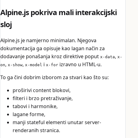
Alpine.js pokriva mali interakcijski
sloj
Alpine.js je namjerno minimalan. Njegova
dokumentacija ga opisuje kao lagan način za
dodavanje ponašanja kroz direktive poput
,
x-data
x-
,
,
i
izravno u HTML-u.
on
x-show
x-model
x-for
To ga čini dobrim izborom za stvari kao što su:
proširivi content blokovi,
filteri i brzo pretraživanje,
tabovi i harmonike,
lagane forme,
manji stateful elementi unutar server-
renderanih stranica.