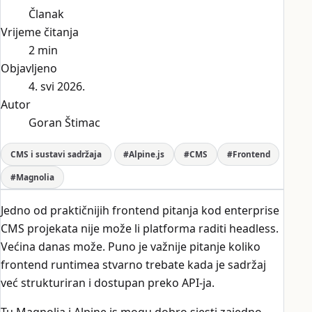
Članak
Vrijeme čitanja
2 min
Objavljeno
4. svi 2026.
Autor
Goran Štimac
CMS i sustavi sadržaja
#Alpine.js
#CMS
#Frontend
#Magnolia
Jedno od praktičnijih frontend pitanja kod enterprise
CMS projekata nije može li platforma raditi headless.
Većina danas može. Puno je važnije pitanje koliko
frontend runtimea stvarno trebate kada je sadržaj
već strukturiran i dostupan preko API-ja.
Tu Magnolia i Alpine.js mogu dobro sjesti zajedno.