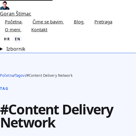
Goran Štimac
Početna
Čime se bavim
Blog
Pretraga
O meni
Kontakt
HR
EN
Izbornik
Početna
/
Tagovi
/
#Content Delivery Network
TAG
#Content Delivery
Network