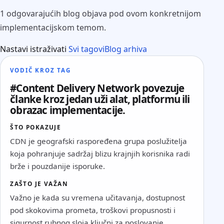
1 odgovarajućih blog objava pod ovom konkretnijom
implementacijskom temom.
Nastavi istraživati
Svi tagovi
Blog arhiva
VODIČ KROZ TAG
#Content Delivery Network povezuje
članke kroz jedan uži alat, platformu ili
obrazac implementacije.
ŠTO POKAZUJE
CDN je geografski raspoređena grupa poslužitelja
koja pohranjuje sadržaj blizu krajnjih korisnika radi
brže i pouzdanije isporuke.
ZAŠTO JE VAŽAN
Važno je kada su vremena učitavanja, dostupnost
pod skokovima prometa, troškovi propusnosti i
sigurnost rubnog sloja ključni za poslovanje.