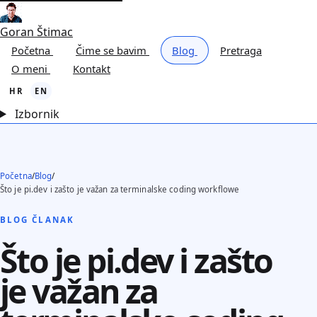
Goran Štimac
Početna
Čime se bavim
Blog
Pretraga
O meni
Kontakt
HR
EN
Izbornik
Početna
/
Blog
/
Što je pi.dev i zašto je važan za terminalske coding workflowe
BLOG ČLANAK
Što je pi.dev i zašto
je važan za