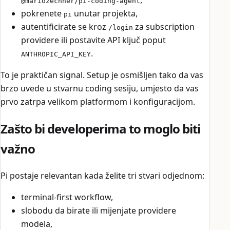
,
@mariozechner/pi-coding-agent
pokrenete
unutar projekta,
pi
autentificirate se kroz
za subscription
/login
providere ili postavite API ključ poput
.
ANTHROPIC_API_KEY
To je praktičan signal. Setup je osmišljen tako da vas
brzo uvede u stvarnu coding sesiju, umjesto da vas
prvo zatrpa velikom platformom i konfiguracijom.
Zašto bi developerima to moglo biti
važno
Pi postaje relevantan kada želite tri stvari odjednom:
terminal-first workflow,
slobodu da birate ili mijenjate providere
modela,