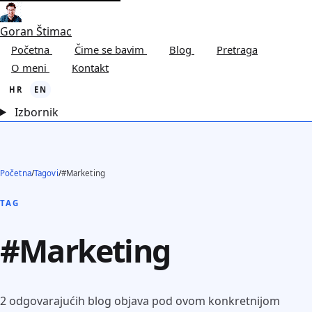
Goran Štimac
Početna
Čime se bavim
Blog
Pretraga
O meni
Kontakt
HR
EN
Izbornik
Početna
/
Tagovi
/
#Marketing
TAG
#Marketing
2 odgovarajućih blog objava pod ovom konkretnijom