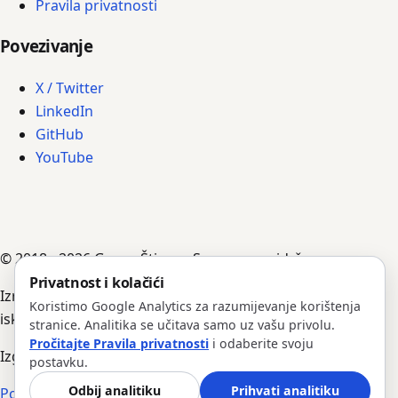
Pravila privatnosti
Povezivanje
X / Twitter
LinkedIn
GitHub
YouTube
© 2018 - 2026 Goran Štimac. Sva prava pridržana.
Privatnost i kolačići
Izradili su ga AI agenti, vođeni Goranovim uputama,
Koristimo Google Analytics za razumijevanje korištenja
iskustvom i bilješkama.
stranice. Analitika se učitava samo uz vašu privolu.
Pročitajte Pravila privatnosti
i odaberite svoju
Izgradnja #352 · Verzija 1.0.204
postavku.
Odbij analitiku
Prihvati analitiku
Povratak na vrh