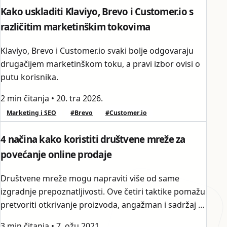
Kako uskladiti Klaviyo, Brevo i Customer.io s
različitim marketinškim tokovima
Klaviyo, Brevo i Customer.io svaki bolje odgovaraju
drugačijem marketinškom toku, a pravi izbor ovisi o
putu korisnika.
2 min čitanja
•
20. tra 2026.
Marketing i SEO
#Brevo
#Customer.io
4 načina kako koristiti društvene mreže za
povećanje online prodaje
Društvene mreže mogu napraviti više od same
izgradnje prepoznatljivosti. Ove četiri taktike pomažu
pretvoriti otkrivanje proizvoda, angažman i sadržaj u
mjerljivu online prodaju.
3 min čitanja
•
7. ožu 2021.