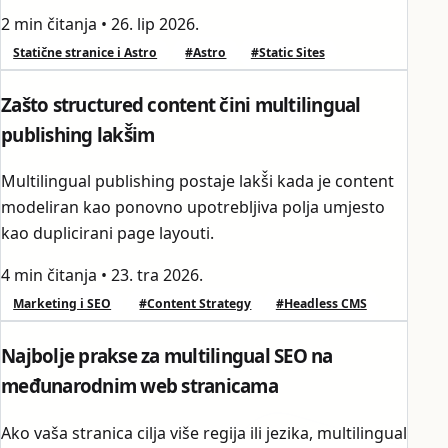
2 min čitanja
•
26. lip 2026.
Statične stranice i Astro
#Astro
#Static Sites
Zašto structured content čini multilingual
publishing lakš̌im
Multilingual publishing postaje lakš̌i kada je content
modeliran kao ponovno upotrebljiva polja umjesto
kao duplicirani page layouti.
4 min čitanja
•
23. tra 2026.
Marketing i SEO
#Content Strategy
#Headless CMS
Najbolje prakse za multilingual SEO na
međunarodnim web stranicama
Ako vaša stranica cilja više regija ili jezika, multilingual