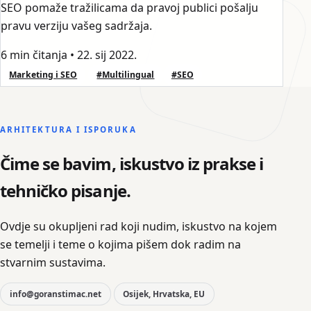
SEO pomaže tražilicama da pravoj publici pošalju
pravu verziju vašeg sadržaja.
6 min čitanja
•
22. sij 2022.
Marketing i SEO
#Multilingual
#SEO
ARHITEKTURA I ISPORUKA
Čime se bavim, iskustvo iz prakse i
tehničko pisanje.
Ovdje su okupljeni rad koji nudim, iskustvo na kojem
se temelji i teme o kojima pišem dok radim na
stvarnim sustavima.
info@goranstimac.net
Osijek, Hrvatska, EU