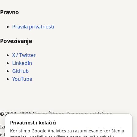
Pravno
Pravila privatnosti
Povezivanje
X / Twitter
LinkedIn
GitHub
YouTube
© 2018 - 2026 Goran Štimac. Sva prava pridržana.
Privatnost i kolačići
Izradili su ga AI agenti, vođeni Goranovim uputama,
Koristimo Google Analytics za razumijevanje korištenja
iskustvom i bilješkama.