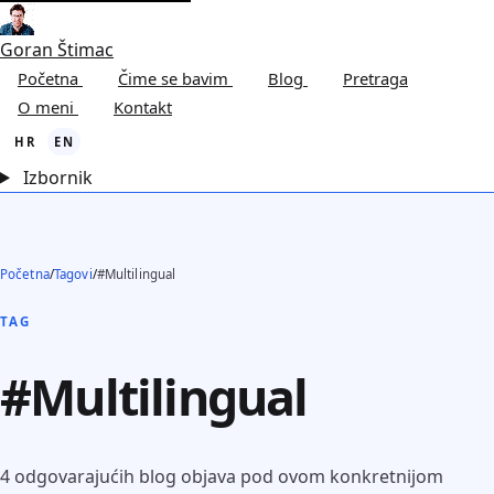
Goran Štimac
Početna
Čime se bavim
Blog
Pretraga
O meni
Kontakt
HR
EN
Izbornik
Početna
/
Tagovi
/
#Multilingual
TAG
#Multilingual
4 odgovarajućih blog objava pod ovom konkretnijom