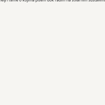
melji i teme o kojima pišem dok radim na stvarnim sustavim