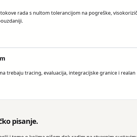
 tokove rada s nultom tolerancijom na pogreške, visokorizičn
pouzdaniji.
om
a trebaju tracing, evaluacija, integracijske granice i realan
čko pisanje.