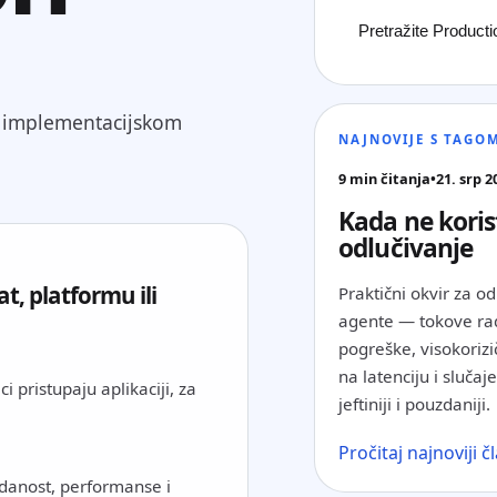
 implementacijskom
NAJNOVIJE S TAGO
9 min čitanja
•
21. srp 2
Kada ne korist
odlučivanje
t, platformu ili
Praktični okvir za od
agente — tokove rad
pogreške, visokorizič
na latenciju i slučaj
i pristupaju aplikaciji, za
jeftiniji i pouzdaniji.
Pročitaj najnoviji 
danost, performanse i