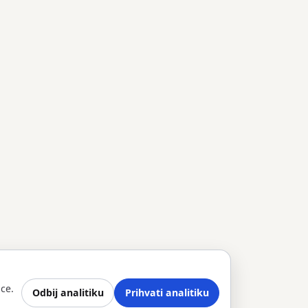
vom i bilješkama.
ce.
Odbij analitiku
Prihvati analitiku