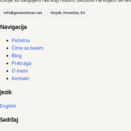
Ovdje su okupljeni rad koji nudim, iskustvo na kojem se te
info@goranstimac.net
Osijek, Hrvatska, EU
Navigacija
Početna
Čime se bavim
Blog
Pretraga
O meni
Kontakt
Jezik
English
Sadržaj