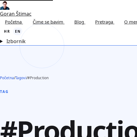
Goran Štimac
Početna
Čime se bavim
Blog
Pretraga
O me
HR
EN
Izbornik
Početna
/
Tagovi
/
#Production
TAG
#Producti