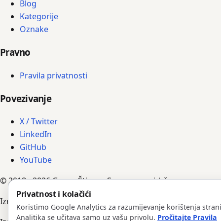
Blog
Kategorije
Oznake
Pravno
Pravila privatnosti
Povezivanje
X / Twitter
LinkedIn
GitHub
YouTube
© 2018 - 2026 Goran Štimac. Sva prava pridržana.
Privatnost i kolačići
Izradili su ga AI agenti, vođeni Goranovim uputama, iskust
Koristimo Google Analytics za razumijevanje korištenja strani
Analitika se učitava samo uz vašu privolu.
Pročitajte Pravila