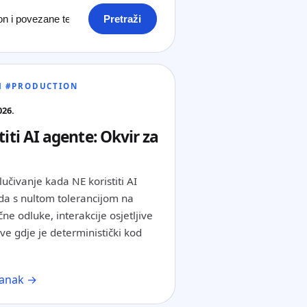
Pretraži
M #PRODUCTION
026.
iti AI agente: Okvir za
lučivanje kada NE koristiti AI
a s nultom tolerancijom na
ne odluke, interakcije osjetljive
eve gdje je deterministički kod
članak →