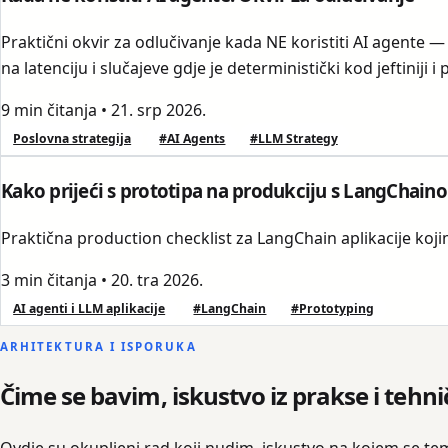
Praktični okvir za odlučivanje kada NE koristiti AI agente —
na latenciju i slučajeve gdje je deterministički kod jeftiniji i 
9 min čitanja
•
21. srp 2026.
Poslovna strategija
#AI Agents
#LLM Strategy
Kako prijeći s prototipa na produkciju s LangChain
Praktična production checklist za LangChain aplikacije kojim
3 min čitanja
•
20. tra 2026.
AI agenti i LLM aplikacije
#LangChain
#Prototyping
ARHITEKTURA I ISPORUKA
Čime se bavim, iskustvo iz prakse i tehni