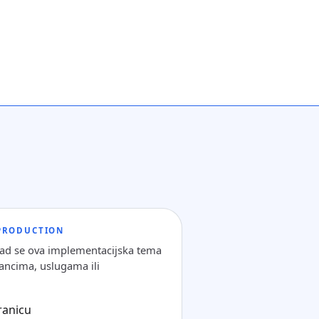
#PRODUCTION
kad se ova implementacijska tema
ancima, uslugama ili
tranicu